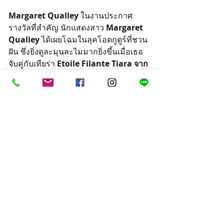
Margaret Qualley 
ในงานประกาศ
รางวัลที่สำคัญ นักแสดงสาว 
Margaret 
Qualley 
ได้เผยโฉมในลุคโอตกูตูร์ที่ชวน
ฝัน ซึ่งยิ่งดูละมุนละไมมากยิ่งขึ้นเมื่อเธอ
จับคู่กับเทียร่า
 Etoile Filante Tiara จาก
คอลเลกชั่น 1932 ของ Chanel
 เทียร่าชิ้น
นี้มีความพิเศษอย่างยิ่ง เพราะแรงบันดาล
ใจในการออกแบบมาจากคอลเลกชั่น
เครื่องประดับ 
Bijoux en Diamants
 ซึ่ง
เป็นคอลเลกชั่นเครื่องประดับแรกที่ 
Coco 
Chanel ได้ออกแบบไว้เมื่อปี 1932
เทียร่า 
Etoile Filante Tiara
 นี้มีความ
งดงามและเป็นเอกลักษณ์ ตัวเรือนผลิต
จากไวท์โกลด์และออกแบบเป็นรูปดาวที่
ประดับด้วยเพชรระยิบระยับ เป็นการสื่อถึง
ซิกเนเจอร์ของเมซง Chanel
 ซึ่งชื่นชอบ
การใช้สัญลักษณ์รูปดาวในผลงานการ
ออกแบบของพวกเขา การเลือกเทียร่าชิ้น