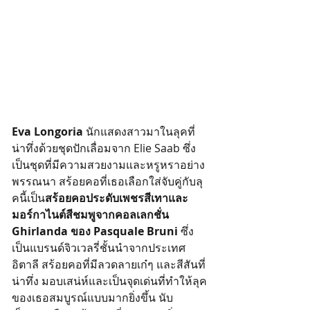
Eva Longoria 
นักแสดงสาวมาในลุคที่
น่าทึ่งด้วยชุดปักเลื่อมจาก Elie Saab ซึ่ง
เป็นชุดที่มีความสวยงามและหรูหราอย่าง
พรรณนา สร้อยคอที่เธอเลือกใส่จับคู่กับลุ
คนี้เป็น
สร้อยคอประดับเพชรสีเทาและ
มอร์กาไนต์สีชมพูจากคอลเลกชั่น 
Ghirlanda ของ Pasquale Bruni 
ซึ่ง
เป็นแบรนด์จิวเวลรี่ชั้นนำจากประเทศ
อิตาลี สร้อยคอที่มีลวดลายเก๋ๆ และสีสันที่
น่าทึ่ง มอบเสน่ห์และเป็นจุดเด่นที่ทำให้ลุค
ของเธอสมบูรณ์แบบมากยิ่งขึ้น นับ