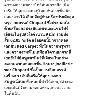
ความงดงามของสไตล์อันคลาสสิก เพื่อ
เสริมให้ลุคของเธอดูโดดเด่นมากขึ้น นัก
แสดงสาวได้ 
เลือกจับคู่กับเครื่องประดับสุด
หรูจากแบรนด์ Chopard ซึ่งประกอบไป
ด้วยสร้อยคอประดับเพชรและแซฟไฟร์
เจียระไนรูปหัวใจจำนวน 9 เม็ด รวมทั้ง
สิ้น 62.05 กะรัต สร้อยคอนี้มาจากคอล
เลกชั่น Red Carpet ที่เน้นความหรูหรา
และความงามที่ไม่เหมือนใครนอกจากนี้ 
เธอยังใส่ตุ้มหูแซฟไฟร์ที่เจียระไนอย่าง
งดงามจากคอลเลกชั่น Haute Joaillerie 
ของ Chopard ซึ่งเป็นการเลือกสรรค์
เครื่องประดับที่เสริมให้ลุคของเธอ
สมบูรณ์แบบ
 ทั้งหมดนี้ทำให้เธอดูสง่างาม
และเป็นที่จับตามองบนพรมแดงของงาน
ในคืนนั้น