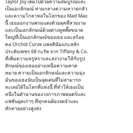
Taylor Joy เต็มไปด้วยความสมบูรณ์และ
เป็นเอกลักษณ์ ท่ามกลางความหวาดกลัว
และความโกลาหลในโลกของ Mad Max 
นี้ เธอออกงานพรมแดงด้วยลุคที่สวยงาม
และเป็นเอกลักษณ์ด้วยต่างหูสตั๊ดขนาด
ใหญ่ที่เป็นเอกลักษณ์ของเธอ และสร้อย
คอ Orchid Curve แพลตินัมแกะสลัก
ประดับเพชร 68 กะรัต จาก Tiffany & Co. 
ที่เพิ่มความหรูหราและสง่างามให้กับรูป
ลักษณ์ของเธออย่างเหนือความคาด
หมาย ความเป็นเอกลักษณ์และความมุ่ง
มั่นของเธอนับเป็นจุดเด่นที่ไม่สามารถ
ละเลยได้ในโลกที่แห่งนี้ ที่ทำให้เธอเป็น
หนึ่งในตำนานของวงการภาพยนตร์และ
แฟชั่นยุคเก่าๆ ที่ทุกคนต้องจดจำและ
ทักทายอย่างสูงส่ง