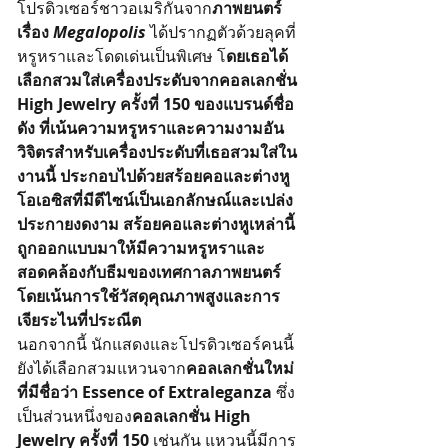
โปรดิวเซอร์ชาวอเมริกันจาก
ภาพยนตร์
เรื่อง 
Megalopolis
 ได้ปรากฏตัวด้วยลุคที่
หรูหราและโดดเด่นเป็นพิเศษ โ
ดยเธอได้
เลือกสวมใส่เครื่องประดับจากคอลเลกชั่น 
High Jewelry ครั้งที่ 150 ของแบรนด์ชื่อ
ดัง ที่เน้นความหรูหราและความงามอัน
วิจิตรสำหรับเครื่องประดับที่เธอสวมใส่ใน
งานนี้ ประกอบไปด้วยสร้อยคอและต่างหู
โอเอซิสที่มีดีไซน์เป็นเอกลักษณ์และเปล่ง
ประกายงดงาม สร้อยคอและต่างหูเหล่านี้
ถูกออกแบบมาให้มีความหรูหราและ
สอดคล้องกับธีมของเทศกาลภาพยนตร์ 
โดยเน้นการใช้วัสดุคุณภาพสูงและการ
เจียระไนที่ประณีต 
นอกจากนี้ นักแสดงและโปรดิวเซอร์คนนี้
ยังได้เลือกสวมแหวนจาก
คอลเลกชั่นใหม่
ที่มีชื่อว่า Essence of Extraleganza
 ซึ่ง
เป็นส่วนหนึ่งของ
คอลเลกชั่น High 
Jewelry ครั้งที่ 150
 เช่นกัน แหวนนี้มีการ