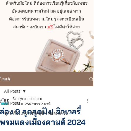
สำหรับมือใหม่ ที่ต้องการเรียนรู้เกี่ยวกับเพชร
อัพเดตบทความใหม่ สด อยู่เสมอ หาก
ต้องการรับบทความใหม่ๆ ลงทะเบียนเป็น
สมาชิกของกับเรา
ฟรี
ไม่มีค่าใช้จ่าย
โพสต์
All Posts
Fancycollection.co
All Posts
29 พ.ค. 2567
ยาว 2 นาที
ส่อง 9 ลุคสุดปัง! จิวเวลรี่
ชุดเครื่องเพชรเอกคลูซีฟ คอลเลคชั่น
พรมแดงเมืองคานส์ 2024