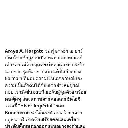
Araya A. Hargate 
ชมพู่ อารยา เอ ฮาร์
เก็ต ก้าวเข้าสู่งานเปิดเทศกาลภาพยนตร์
เมืองคานส์ด้วยลุคที่ยิ่งใหญ่และน่าตรึงใจ 
นอกจากชุดที่มาจากแบรนด์ชั้นนำอย่าง 
Balmain ที่มอบความเป็นเอกลักษณ์และ
ความเป็นตัวตนให้กับเธออย่างสมบูรณ์
แบบ เรายังชื่นชอบที่เธอจับคู่ลุคด้วย 
สร้อย
คอ ตุ้มหู และแหวนจากคอลเลกชั่นไฮจิ
วเวลรี่ "Hiver Impérial" ของ 
Boucheron
 ซึ่งได้แรงบันดาลใจมาจาก
ฤดูหนาวในรัสเซีย 
สร้อยคอและเครื่อง
ประดับทั้งหมดถูกออกแบบอย่างลงตัวและ