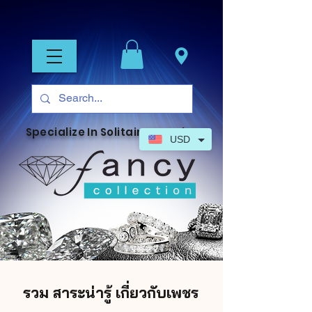
Specialize In Solitaire Jewelry
USD
รวม สาระน่ารู้ เกี่ยวกับเพชร