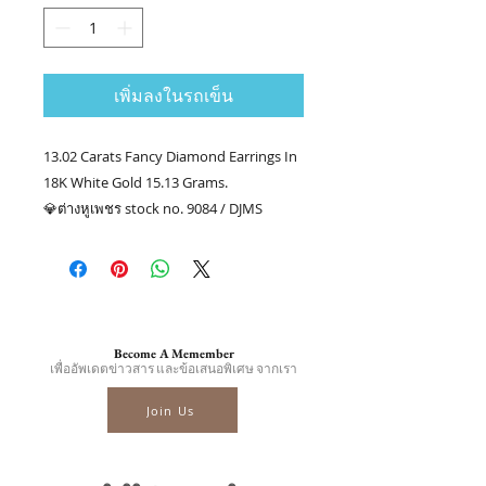
เพิ่มลงในรถเข็น
13.02 Carats Fancy Diamond Earrings In
18K White Gold 15.13 Grams.
💎ต่างหูเพชร stock no. 9084 / DJMS
💎เพชรเม็ดยอดแฟนซี 68/13.02 กะรัต
👑ทอง 18k น.น. 15.13 กรัม
📑Certificate : AIG Certificated
.........
Become A Memember
☎ สอบถามเพิ่มเติม
เพื่ออัพเดตข่าวสาร และข้อเสนอพิเศษ จากเรา
📲086-378-0021, 📲081-700-6526
Join Us
Line official : @fancycollection.co
✉Email : sale@fancycollection.co