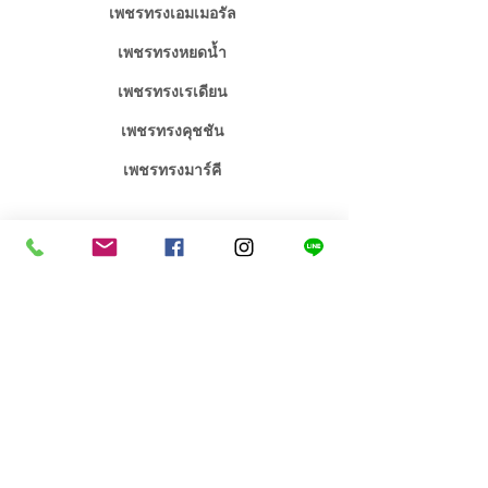
เพชรทรงเอมเมอรัล
เพชรทรงหยดน้ำ
เพชรทรงเรเดียน
เพชรทรงคุชชัน
เพชรทรงมาร์คี
จิวเวลรี่เพชร / พลอย
จิวเวลรี่งานหมั้นงานแต่ง
คอลเลคชั่น เอกซ์คลูซีฟ
สร้อยคอเพชร
สินค้าขายดี