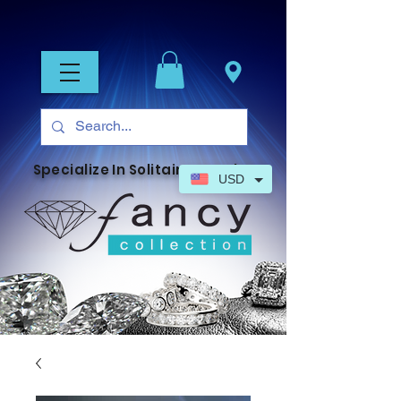
Specialize In Solitaire Jewelry
USD