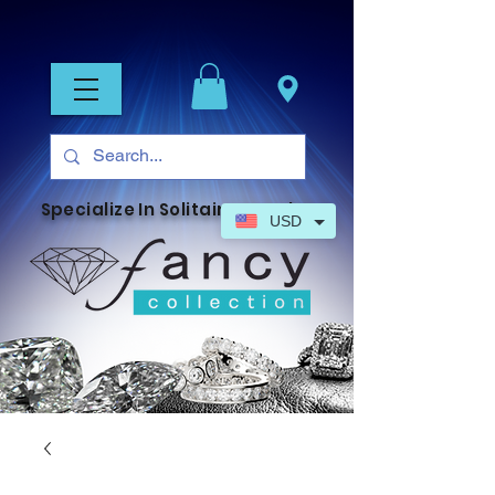
Specialize In Solitaire Jewelry
USD