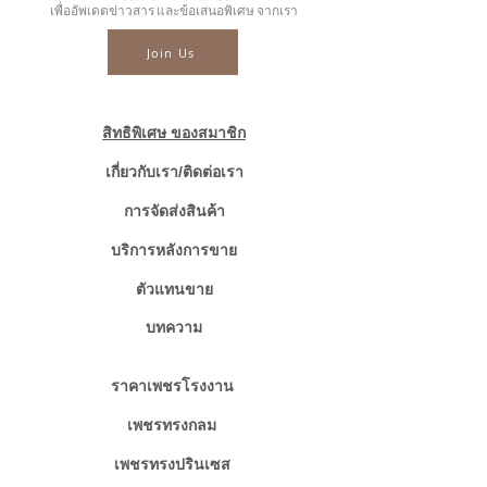
☎ สอบถามเพิ่มเติม
เพื่ออัพเดตข่าวสาร และข้อเสนอพิเศษ จากเรา
📲086-378-0021, 📲081-700-6526
Join Us
Line official : @fancycollection.co
✉Email : sale@fancycollection.co
สิทธิพิเศษ ของสมาชิก
เกี่ยวกับเรา/ติดต่อเรา
การจัดส่งสินค้า
บริการหลังการขาย
ตัวแทนขาย
บทความ
ราคาเพชรโรงงาน
เพชรทรงกลม
เพชรทรงปรินเซส