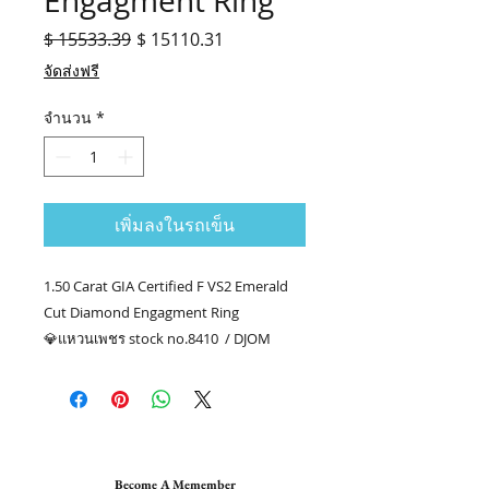
Engagment Ring
$ 15533.39
ราคา
$ 15110.31
ราคา
ปกติ
ขาย
จัดส่งฟรี
ลด
จำนวน
*
เพิ่มลงในรถเข็น
1.50 Carat GIA Certified F VS2 Emerald
Cut Diamond Engagment Ring
💎แหวนเพชร stock no.8410 / DJOM
💎เพชร EM1.50 กะรัต GIA F VS2
💎เพชรล้อม 27/2.53 กะรัต
👑ทอง 18k น.น. 4.58 กรัม
📑Certificate : GIA #2407155431
.........
Become A Memember