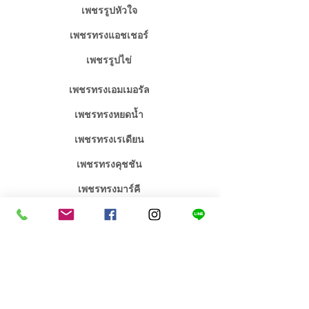
เพชรรูปหัวใจ
เพชรทรงแอชเชอร์
เพชรรูปไข่
เพชรทรงเอมเมอรัล
เพชรทรงหยดน้ำ
เพชรทรงเรเดียน
เพชรทรงคุชชัน
เพชรทรงมาร์คี
จิวเวลรี่เพชร / พลอย
จิวเวลรี่งานหมั้นงานแต่ง
คอลเลคชั่น เอกซ์คลูซีฟ