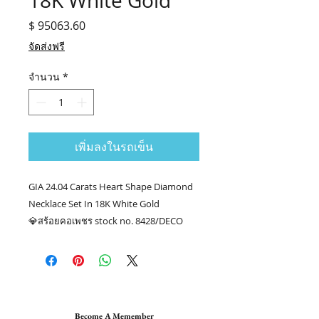
18K White Gold
$ 95063.60
ราคา
จัดส่งฟรี
จำนวน
*
เพิ่มลงในรถเข็น
GIA 24.04 Carats Heart Shape Diamond
Necklace Set In 18K White Gold
💎สร้อยคอเพชร stock no. 8428/DECO
💎เพชรหัวใจ 50/24.43 กะรัต
💎เพชรเม็ดยอดหัวใจ 1.61 กะรัต GIA
#2225291360
👑ทอง 18k น.น. 28.76 กรัม
📑Certificate : GIA
Become A Memember