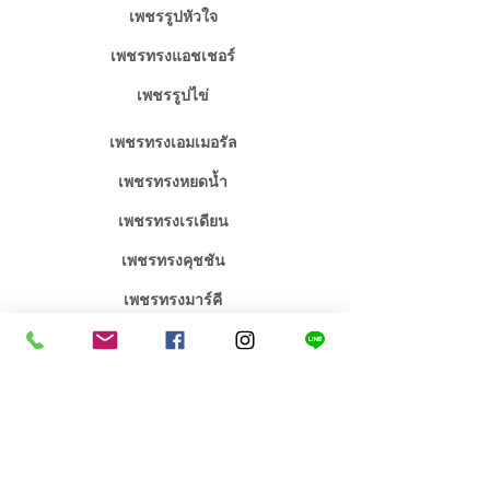
เพชรรูปหัวใจ
เพชรทรงแอชเชอร์
เพชรรูปไข่
เพชรทรงเอมเมอรัล
เพชรทรงหยดน้ำ
เพชรทรงเรเดียน
เพชรทรงคุชชัน
เพชรทรงมาร์คี
จิวเวลรี่เพชร / พลอย
จิวเวลรี่งานหมั้นงานแต่ง
คอลเลคชั่น เอกซ์คลูซีฟ