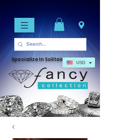
Specialize In Solitaire Jewelry
USD