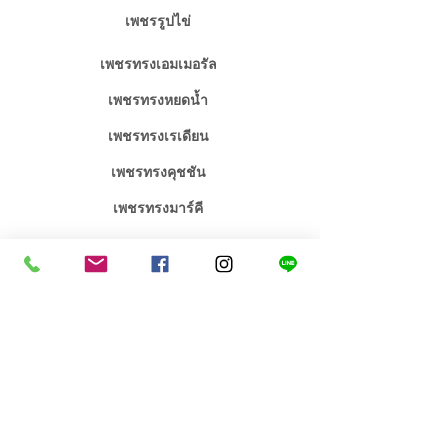
เพชรรูปไข่
เพชรทรงเอมเมอรัล
เพชรทรงหยดน้ำ
เพชรทรงเรเดียน
เพชรทรงคุชชัน
เพชรทรงมาร์คี
จิวเวลรี่เพชร / พลอย
จิวเวลรี่งานหมั้นงานแต่ง
คอลเลคชั่น เอกซ์คลูซีฟ
สร้อยคอเพชร
สินค้าขายดี