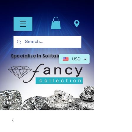
Specialize In Solitaire Jewelry
USD