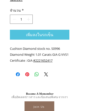
ลด
จำนวน
*
เพิ่มลงในรถเข็น
Cushion Diamond stock no. S0996
Diamond Weight 1.01 Carats GIA G VVS1
Certificate : GIA
#2221652417
Click link to preview
video St.S0996
.........
Contact us
Tel.(+66) 86-378-0021, Tel.(+66) 81-700-
6526
Become A Memember
Line official : @fancycollection.co
เพื่ออัพเดตข่าวสาร และข้อเสนอพิเศษ จากเรา
?Email : sale@fancycollection.co
Join Us