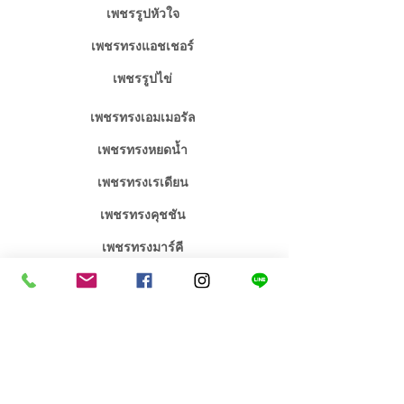
เพชรรูปหัวใจ
เพชรทรงแอชเชอร์
เพชรรูปไข่
เพชรทรงเอมเมอรัล
เพชรทรงหยดน้ำ
เพชรทรงเรเดียน
เพชรทรงคุชชัน
เพชรทรงมาร์คี
จิวเวลรี่เพชร / พลอย
จิวเวลรี่งานหมั้นงานแต่ง
คอลเลคชั่น เอกซ์คลูซีฟ