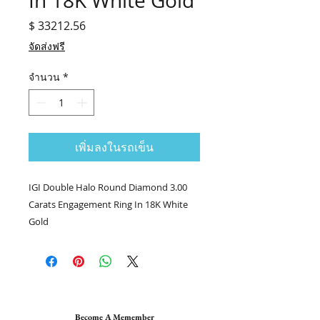
In 18K White Gold
$ 33212.56
ราคา
จัดส่งฟรี
จำนวน
*
เพิ่มลงในรถเข็น
IGI Double Halo Round Diamond 3.00
Carats Engagement Ring In 18K White
Gold
💎แหวนเพชร stock no. 4063 / DAAI
💎เพชรกลม 3.00 กะรัต IGI K VVS1
💎เพชรล้อม101/3.50 กะรัต
👑ทอง 18k น.น. 5.87 กรัม
📑Certificate : IGI #538283706
Become A Memember