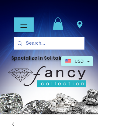
Specialize In Solitaire Jewelry
USD