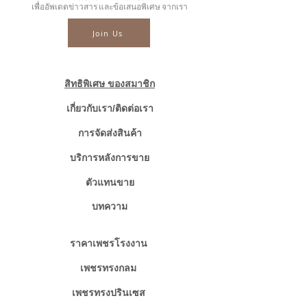
.........
เพื่ออัพเดตข่าวสาร และข้อเสนอพิเศษ จากเรา
☎ สอบถามเพิ่มเติม
Join Us
📲086-378-0021, 📲081-700-6526
Line official : @fancycollection.co
✉Email : sale@fancycollection.co
สิทธิพิเศษ ของสมาชิก
เกี่ยวกับเรา/ติดต่อเรา
การจัดส่งสินค้า
บริการหลังการขาย
ตัวแทนขาย
บทความ
ราคาเพชรโรงงาน
เพชรทรงกลม
เพชรทรงปรินเซส