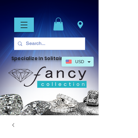
Specialize In Solitaire Jewelry
USD