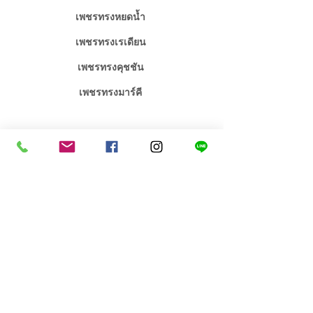
เพชรทรงหยดน้ำ
เพชรทรงเรเดียน
เพชรทรงคุชชัน
เพชรทรงมาร์คี
จิวเวลรี่เพชร / พลอย
จิวเวลรี่งานหมั้นงานแต่ง
คอลเลคชั่น เอกซ์คลูซีฟ
สร้อยคอเพชร
สินค้าขายดี
แหวนเพชร