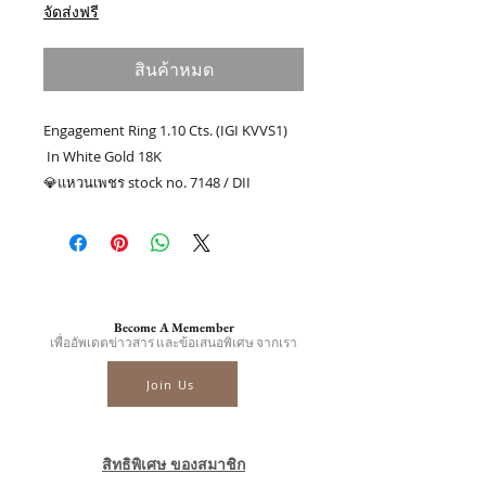
จัดส่งฟรี
สินค้าหมด
Engagement Ring 1.10 Cts. (IGI KVVS1)
In White Gold 18K
💎แหวนเพชร stock no. 7148 / DII
💎เพชรกลม 1.10 กะรัต IGI K VVS1
💎เพชรล้อม 3/1.35 กะรัต
👑ทอง 18k น.น. 2.90 กรัม
📑Certificate : IGI #566313304
.........
Become A Memember
☎ สอบถามเพิ่มเติม
เพื่ออัพเดตข่าวสาร และข้อเสนอพิเศษ จากเรา
📲086-378-0021, 📲081-700-6526
Join Us
Line official : @fancycollection.co
✉Email : sale@fancycollection.co
สิทธิพิเศษ ของสมาชิก