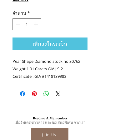
จำนวน
*
เพิ่มลงในรถเข็น
Pear Shape Diamond stock no.S0762
Weight 1.01 Carats GIA J SI2
Certificate : GIA #1418139983
.........
Contact us
Tel.(+66) 86-378-0021, Tel.(+66) 81-700-
6526
Line official : @fancycollection.co
Become A Memember
?Email : sale@fancycollection.co
เพื่ออัพเดตข่าวสาร และข้อเสนอพิเศษ จากเรา
Join Us