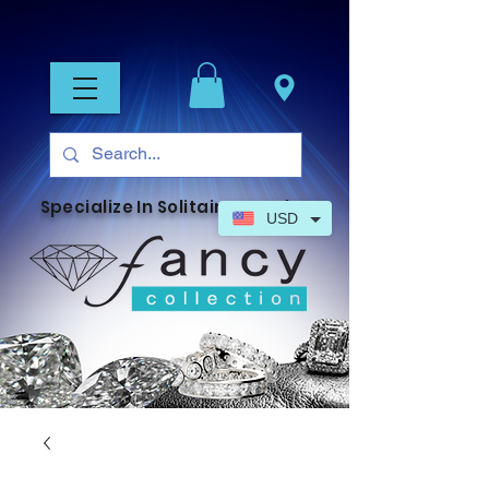
Specialize In Solitaire Jewelry
USD