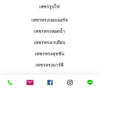
เพชรรูปไข่
เพชรทรงเอมเมอรัล
เพชรทรงหยดน้ำ
เพชรทรงเรเดียน
เพชรทรงคุชชัน
เพชรทรงมาร์คี
จิวเวลรี่เพชร / พลอย
จิวเวลรี่งานหมั้นงานแต่ง
คอลเลคชั่น เอกซ์คลูซีฟ
สร้อยคอเพชร
สินค้าขายดี