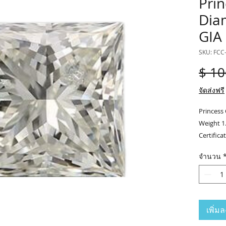
Prin
Dia
GIA
SKU: FCC
$ 10
จัดส่งฟรี
Princess
Weight 1.
Certifica
.........
จำนวน
Contact 
Tel.(+66)
Line offi
?Email : 
เพิ่ม