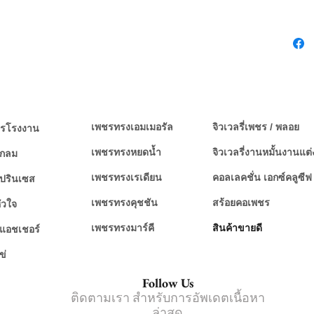
เพชรทรงเอมเมอรัล
จิวเวลรี่เพชร / พลอย
รโรงงาน
เพชรทรงหยดน้ำ
จิวเวลรี่งานหมั้นงานแต่
งกลม
เพชรทรงเรเดียน
คอลเลคชั่น เอกซ์คลูซีฟ
ปรินเซส
เพชรทรงคุชชัน
สร้อยคอเพชร
ัวใจ
สินค้าขายดี
เพชรทรงมาร์คี
แอชเชอร์
ข่
Follow Us
ติดตามเรา สำหรับการอัพเดตเนื้อหา
ล่าสุด