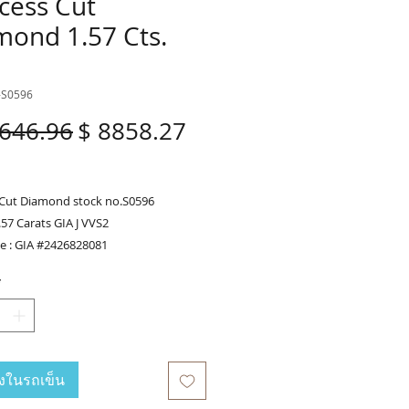
cess Cut
mond 1.57 Cts.
-S0596
646.96
$ 8858.27
ราคา
ราคา
ปกติ
ขาย
ลด
 Cut Diamond stock no.S0596
57 Carats GIA J VVS2
te : GIA #2426828081
*
us
 86-378-0021, Tel.(+66) 81-700-6526
cial : @fancycollection.co
sale@fancycollection.co
ลงในรถเข็น