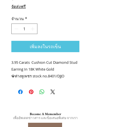
จัดส่งฟรี
จำนวน
*
เพิ่มลงในรถเข็น
3.95 Carats Cushion Cut Diamond Stud
Earring In 18K White Gold
💎ต่างหูเพชร stock no.8401/DJJO
💎เพชร CU 1.01 กะรัต GIA G VS1
💎เพชร CU 1.01 กะรัต GIA G VS1
💎เพชรล้อม 24/1.93 กะรัต
👑ทอง 18k น.น. 5.54 กรัม
📑Certificate :GIA #5221061864
Become A Memember
#5222144268
เพื่ออัพเดตข่าวสาร และข้อเสนอพิเศษ จากเรา
.........