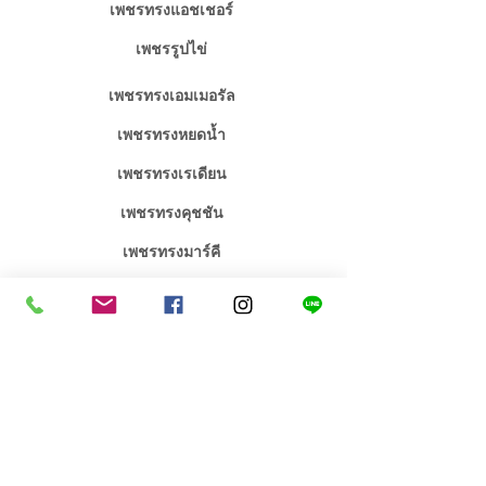
เพชรทรงแอชเชอร์
เพชรรูปไข่
เพชรทรงเอมเมอรัล
เพชรทรงหยดน้ำ
เพชรทรงเรเดียน
เพชรทรงคุชชัน
เพชรทรงมาร์คี
จิวเวลรี่เพชร / พลอย
จิวเวลรี่งานหมั้นงานแต่ง
คอลเลคชั่น เอกซ์คลูซีฟ
สร้อยคอเพชร