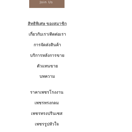
Join Us
☎ สอบถามเพิ่มเติม
📲086-378-0021, 📲081-700-6526
Line official : @fancycollection.co
สิทธิพิเศษ ของสมาชิก
✉Email : sale@fancycollection.co
เกี่ยวกับเรา/ติดต่อเรา
การจัดส่งสินค้า
บริการหลังการขาย
ตัวแทนขาย
บทความ
ราคาเพชรโรงงาน
เพชรทรงกลม
เพชรทรงปรินเซส
เพชรรูปหัวใจ