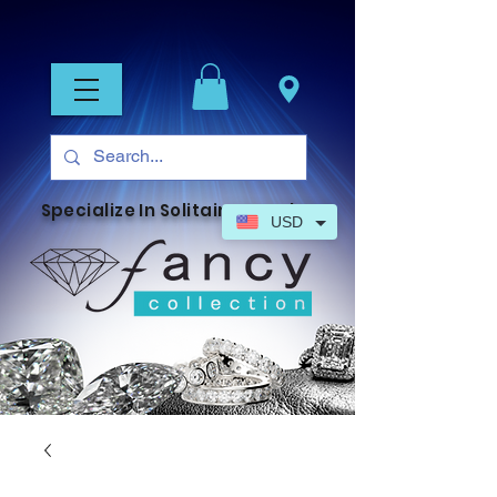
Specialize In Solitaire Jewelry
USD