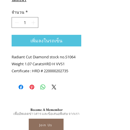
ลด
จำนวน
*
เพิ่มลงในรถเข็น
Radiant Cut Diamond stock no.S1064
Weight 1.07 CaratsHRD H VVS1
Certificate : HRD # 220000202735
.........
Contact us
Tel.(+66) 86-378-0021, Tel.(+66) 81-700-
6526
Line official : @fancycollection.co
Become A Memember
?Email : sale@fancycollection.co
เพื่ออัพเดตข่าวสาร และข้อเสนอพิเศษ จากเรา
Join Us