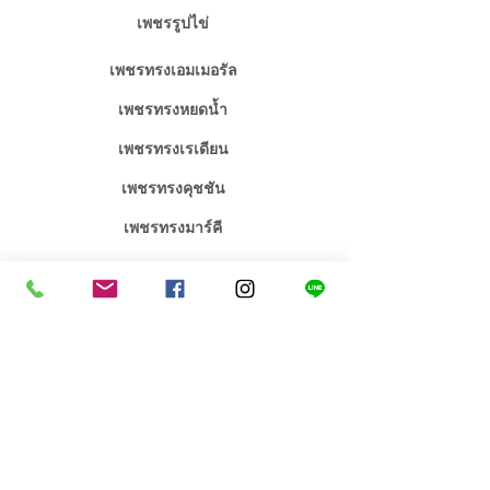
เพชรรูปไข่
เพชรทรงเอมเมอรัล
เพชรทรงหยดน้ำ
เพชรทรงเรเดียน
เพชรทรงคุชชัน
เพชรทรงมาร์คี
จิวเวลรี่เพชร / พลอย
จิวเวลรี่งานหมั้นงานแต่ง
คอลเลคชั่น เอกซ์คลูซีฟ
สร้อยคอเพชร
สินค้าขายดี