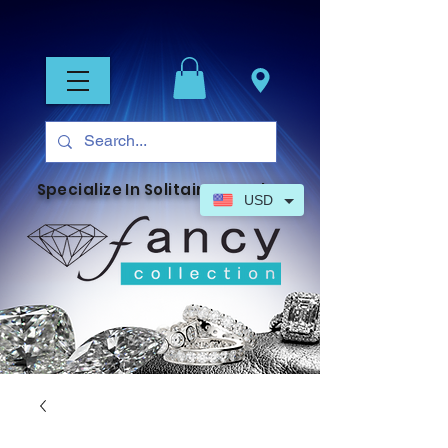
Specialize In Solitaire Jewelry
USD