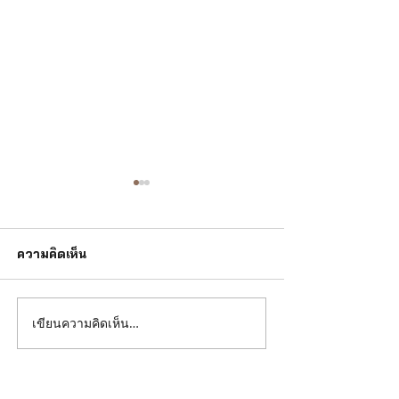
ความคิดเห็น
เขียนความคิดเห็น…
Miss Universe เปิดตัว
เคล็ดไม่ลับดูเพช
มงกุฎใหม่ปี 2024 ‘แสง
เซียนตัวจริง
แห่งความไม่มีที่สิ้นสุด’
เปล่งประกายสู่จักรวาล