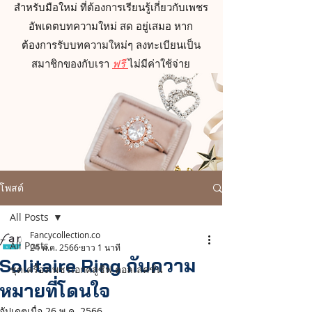
สำหรับมือใหม่ ที่ต้องการเรียนรู้เกี่ยวกับเพชร
อัพเดตบทความใหม่ สด อยู่เสมอ หาก
ต้องการรับบทความใหม่ๆ ลงทะเบียนเป็น
สมาชิกของกับเรา
ฟรี
ไม่มีค่าใช้จ่าย
โพสต์
All Posts
Fancycollection.co
All Posts
24 พ.ค. 2566
ยาว 1 นาที
Solitaire Ring กับความ
ชุดเครื่องเพชรเอกคลูซีฟ คอลเลคชั่น
หมายที่โดนใจ
อัปเดตเมื่อ
26 พ.ค. 2566