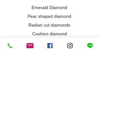
#roundiamondringset
Emerald Diamond
Pear shaped diamond
Radian cut diamonds
Cushion diamond
Marquise diamond
Diamond / Gemstone Jewelry
Wedding engagement jewelry
Collection exclusive
Diamond necklace
Best seller
Diamond ring
Diamond earrings
Bracelet/Bangle