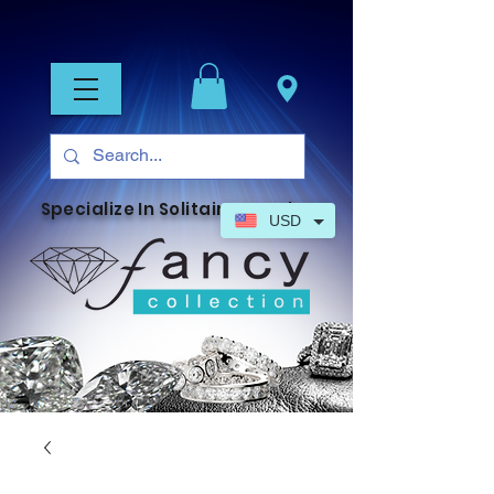
Specialize In Solitaire Jewelry
USD