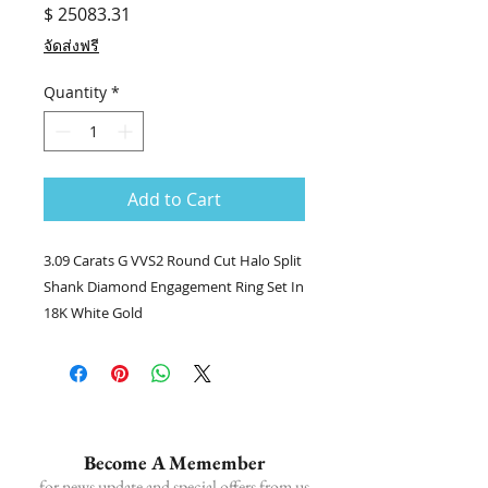
Price
$ 25083.31
จัดส่งฟรี
Quantity
*
Add to Cart
3.09 Carats G VVS2 Round Cut Halo Split
Shank Diamond Engagement Ring Set In
18K White Gold
💎แหวนเพชร stock no.4319/DAOI
💎เพชรกลม 3.09 กะรัต
💎เพชรล้อม 97/3.66 กะรัต
👑ทอง 18k น.น. 3.59 กรัม
Become A Memember
📑Certificate : IGI L VVS2
for news update and special offers from us