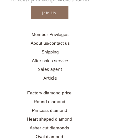
คลิกเพื่อชมวีดีโอ
.........
Join Us
☎ สอบถามเพิ่มเติม
📲086-378-0021, 📲081-700-6526
Line official : @fancycollection.co
Member Privileges
✉Email : sale@fancycollection.co
About us/contact us
...........
Shipping
#เพชรแฟนซี #เพชรแท้ #เพชรแท้ทองแท้
After sales service
#เพชรGIA #แหวนแต่งงาน #เพชรgiaแท้
Sales agent
#แหวนเพชรกะรัต #แหวนเพชรแท้ #แหวน
เพชรแต่งงาน #แหวนเพชรแท้ราคาถูก
Article
#แหวนเพชรแท้ราคาโรงงาน #เพชร
สี่เหลี่ยม #เพชรเอมเมอรัล #เพชรกลม
Factory diamond price
#diamondround #แหวนเพชรเม็ดโต
Round diamond
#แหวนเพชรเม็ดชู #แหวนเพชรเม็ดใหญ่
Princess diamond
#แหวนเพชรเม็ดเดี่ยว
Heart shaped diamond
#fancycollectiondiamond #แหวนเพชร
Asher cut diamonds
#แหวนเพชรกลม #roundiamondring
Oval diamond
#roundiamondrings